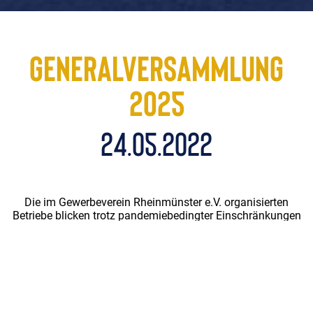
GENERALVERSAMMLUNG
2025
24.05.2022
Die im Gewerbeverein Rheinmünster e.V. organisierten
Betriebe blicken trotz pandemiebedingter Einschränkungen
optimistisch in die Zukunft. Bei der
Jahreshauptversammlung lobte der Vorsitzende, Patrick
Knäbel, ausdrücklich den Rückhalt in der Bevölkerung.
Insbesondere beim Verkauf vom Verein herausgegebenen
Gutscheine im Rahmen der Kampagne „Rheinmünster
kauft daheim“ habe sich schon frühzeitig eine große
Resonanz abgezeichnet, so war zu hören.