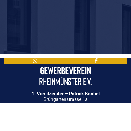
Gewerbeverein
Rheinmünster e.V.
1. Vorsitzender – Patrick Knäbel
Grüngartenstrasse 1a
77836 Rheinmünster
Start
Impressum
Datenschutz
Privatsphäre